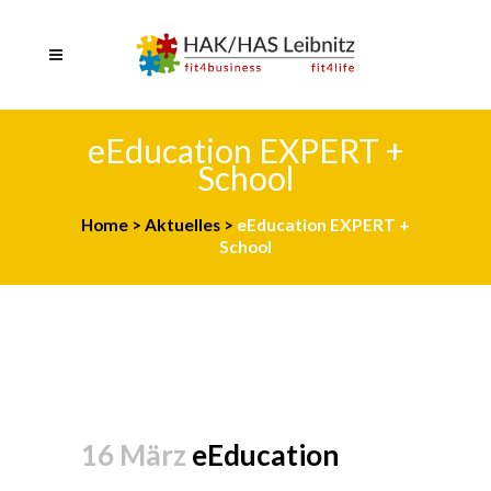
eEducation EXPERT +
School
Home
>
Aktuelles
>
eEducation EXPERT +
School
16 März
eEducation