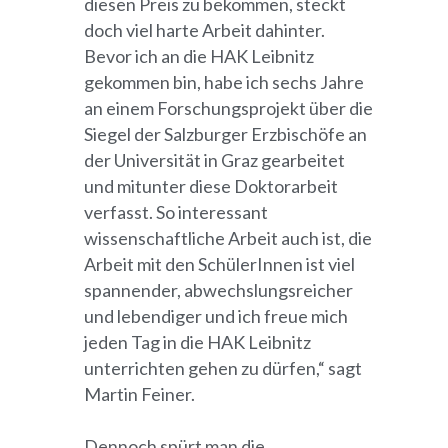
diesen Preis zu bekommen, steckt
doch viel harte Arbeit dahinter.
Bevor ich an die HAK Leibnitz
gekommen bin, habe ich sechs Jahre
an einem Forschungsprojekt über die
Siegel der Salzburger Erzbischöfe an
der Universität in Graz gearbeitet
und mitunter diese Doktorarbeit
verfasst. So interessant
wissenschaftliche Arbeit auch ist, die
Arbeit mit den SchülerInnen ist viel
spannender, abwechslungsreicher
und lebendiger und ich freue mich
jeden Tag in die HAK Leibnitz
unterrichten gehen zu dürfen,“ sagt
Martin Feiner.
Dennoch spürt man die