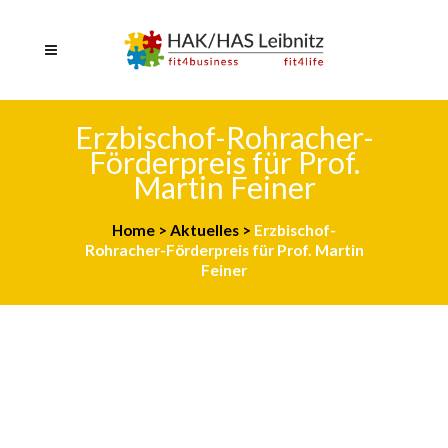
Erzbischof-Rohracher-
Förderpreis für Prof.
Martin Feiner
Home
>
Aktuelles
>
Erzbischof-
Rohracher-Förderpreis für Prof. Martin
Feiner