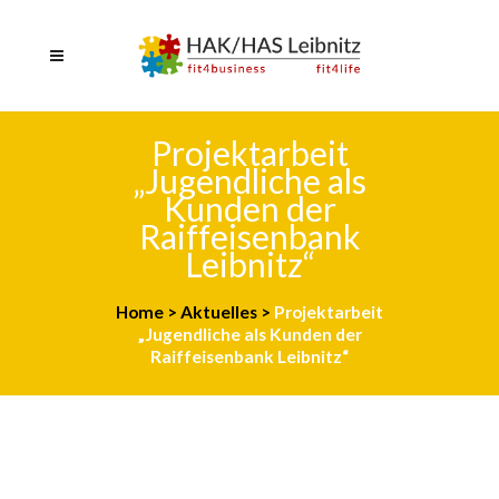
Projektarbeit
„Jugendliche als
Kunden der
Raiffeisenbank
Leibnitz“
Home
>
Aktuelles
>
Projektarbeit
„Jugendliche als Kunden der
Raiffeisenbank Leibnitz“