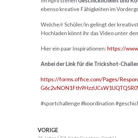
Im April stehen
Geschicklichkeit und Ko
ebenso kreative Fähigkeiten im Vorderg
Welche/r Schüler/in gelingt der kreativs
Hochladen könnt ihr das Video unter dem 
Hier ein paar Inspirationen:
https://ww
Anbei der Link für die Trickshot-Challe
https://forms.office.com/Pages/Resp
G6c2vNON1Fth9HzzUCsW1UQTQ5R0
#sportchallenge #koordination #geschick
VORIGE
25 Jahre ÜFA Kada Crockery GmbH