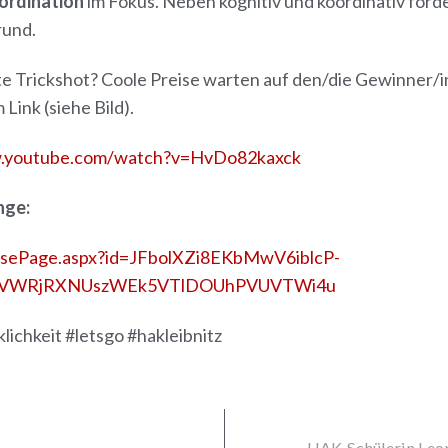
ordination
im Fokus. Neben kognitiv und koordinativ for
rund.
te Trickshot? Coole Preise warten auf den/die Gewinner/i
Link (siehe Bild).
w.youtube.com/watch?v=HvDo82kaxck
nge:
onsePage.aspx?id=JFbolXZi8EKbMwV6iblcP-
VWRjRXNUszWEk5VTlDOUhPVUVTWi4u
lichkeit #letsgo #hakleibnitz
HAK-Schülerin Leon