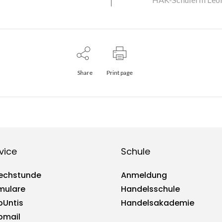
Share
Print page
vice
Schule
echstunde
Anmeldung
mulare
Handelsschule
Untis
Handelsakademie
mail