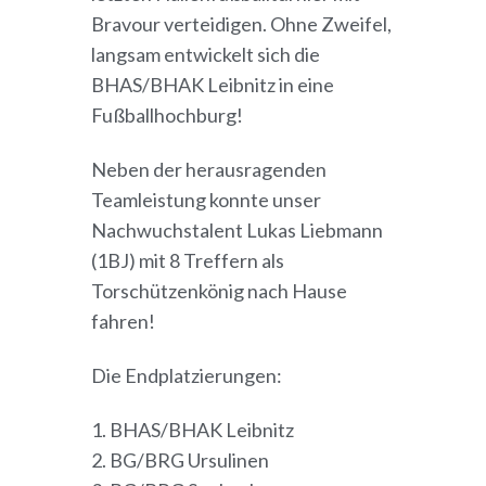
Bravour verteidigen. Ohne Zweifel,
langsam entwickelt sich die
BHAS/BHAK Leibnitz in eine
Fußballhochburg!
Neben der herausragenden
Teamleistung konnte unser
Nachwuchstalent Lukas Liebmann
(1BJ) mit 8 Treffern als
Torschützenkönig nach Hause
fahren!
Die Endplatzierungen:
1. BHAS/BHAK Leibnitz
2. BG/BRG Ursulinen