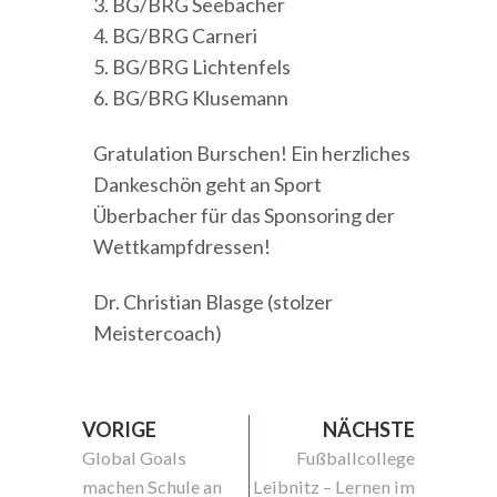
3. BG/BRG Seebacher
4. BG/BRG Carneri
5. BG/BRG Lichtenfels
6. BG/BRG Klusemann
Gratulation Burschen! Ein herzliches
Dankeschön geht an Sport
Überbacher für das Sponsoring der
Wettkampfdressen!
Dr. Christian Blasge (stolzer
Meistercoach)
VORIGE
NÄCHSTE
Global Goals
Fußballcollege
machen Schule an
Leibnitz – Lernen im