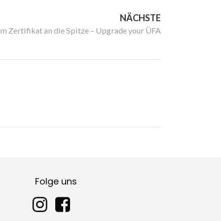
NÄCHSTE
m Zertifikat an die Spitze – Upgrade your ÜFA
Folge uns