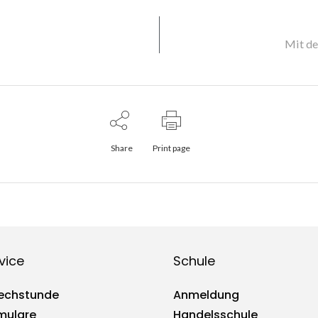
Mit de
Share
Print page
vice
Schule
echstunde
Anmeldung
mulare
Handelsschule