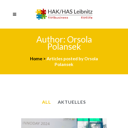
Author: Orsola
Polansek
Home
>
Articles posted by Orsola
Polansek
ALL
AKTUELLES