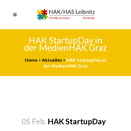
HAK StartupDay in
der MedienHAK Graz
Home
>
Aktuelles
>
HAK StartupDay in
der MedienHAK Graz
05 Feb.
HAK StartupDay