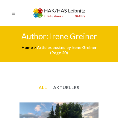
Author: Irene Greiner
Home
>
Articles posted by Irene Greiner
(Page 20)
ALL
AKTUELLES