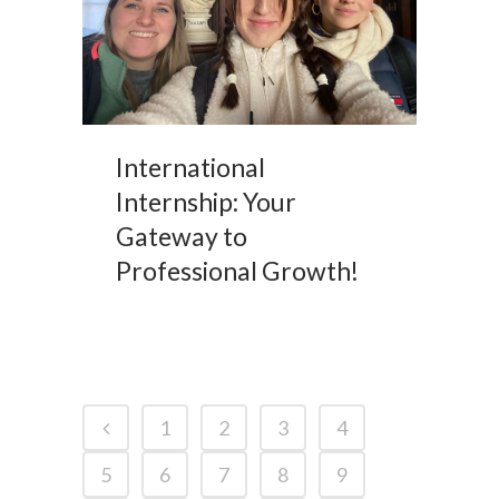
International
Internship: Your
Gateway to
Professional Growth!
1
2
3
4
5
6
7
8
9