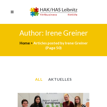
Author: Irene Greiner
Home
>
Articles posted by Irene Greiner
(Page 50)
ALL
AKTUELLES