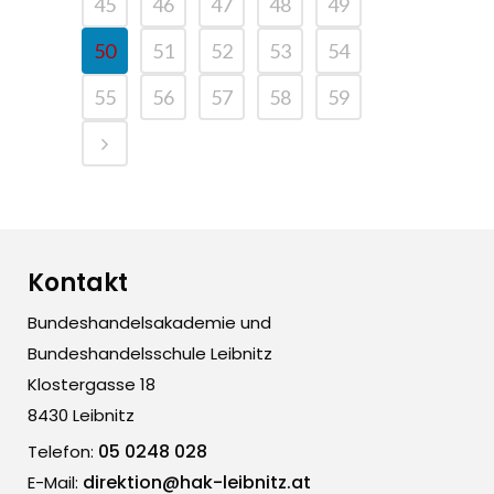
45
46
47
48
49
50
51
52
53
54
55
56
57
58
59
Kontakt
Bundeshandelsakademie und
Bundeshandelsschule Leibnitz
Klostergasse 18
8430 Leibnitz
05 0248 028
Telefon:
direktion@hak-leibnitz.at
E-Mail: